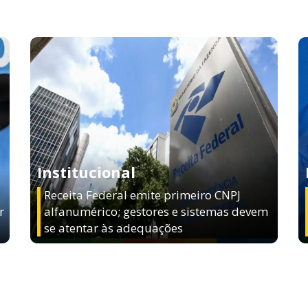
Institucional
Receita Federal emite primeiro CNPJ
r
alfanumérico; gestores e sistemas devem
se atentar às adequações