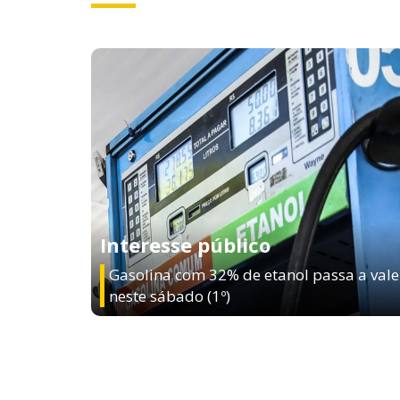
Interesse público
Gasolina com 32% de etanol passa a vale
neste sábado (1º)