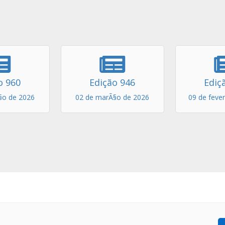
o 960
Edição 946
Ediç
§o de 2026
02 de marÃ§o de 2026
09 de feve