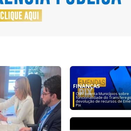
Next
FINANÇAS
CNM orienta Municípios sobre
funcionalidade do Transfereg
devolução de recursos de Em
Pix