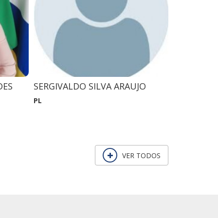
DES
SERGIVALDO SILVA ARAUJO
ANTONIO 
SANTOS A
PL
AVANTE
VER TODOS