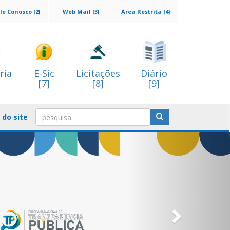
le Conosco [2]
Web Mail [3]
Área Restrita [4]
ria
E-Sic
Licitações
Diário
[7]
[8]
[9]
do site
Next