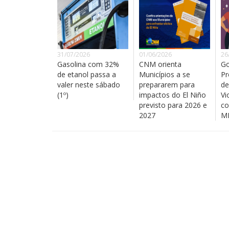
31/07/2026
01/06/2026
26
Gasolina com 32%
CNM orienta
Go
de etanol passa a
Municípios a se
Pr
valer neste sábado
prepararem para
de
(1º)
impactos do El Niño
Vi
previsto para 2026 e
co
2027
MM