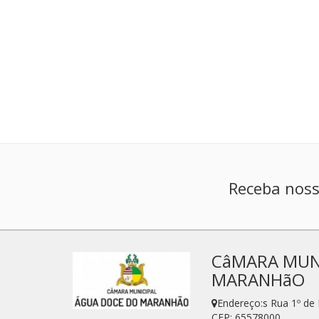
Receba noss
CâMARA MUNI
MARANHãO
Endereço:s Rua 1º d
CEP: 65578000