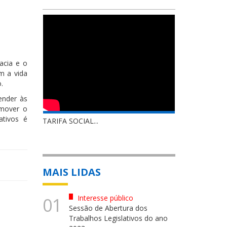
acia e o
m a vida
.
ender às
omover o
ativos é
TARIFA SOCIAL...
MAIS LIDAS
Interesse público
01
Sessão de Abertura dos
Trabalhos Legislativos do ano