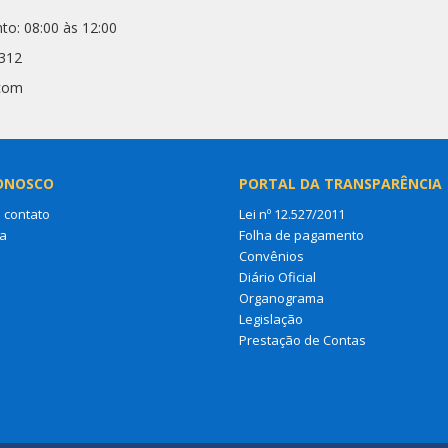
to: 08:00 às 12:00
0312
.com
ONOSCO
PORTAL DA TRANSPARÊNCIA
 contato
Lei nº 12.527/2011
a
Folha de pagamento
Convênios
Diário Oficial
Organograma
Legislação
Prestação de Contas