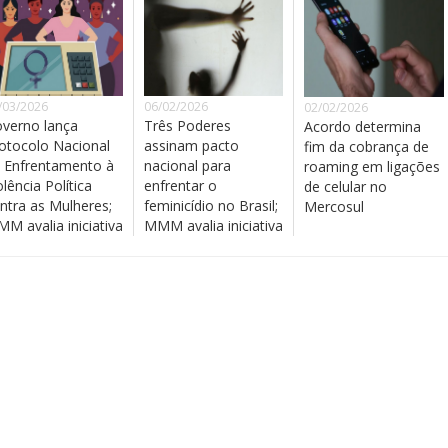
/03/2026
06/02/2026
02/02/2026
verno lança
Três Poderes
Acordo determina
otocolo Nacional
assinam pacto
fim da cobrança de
 Enfrentamento à
nacional para
roaming em ligações
olência Política
enfrentar o
de celular no
ntra as Mulheres;
feminicídio no Brasil;
Mercosul
M avalia iniciativa
MMM avalia iniciativa